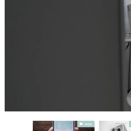
GADGET
Apple