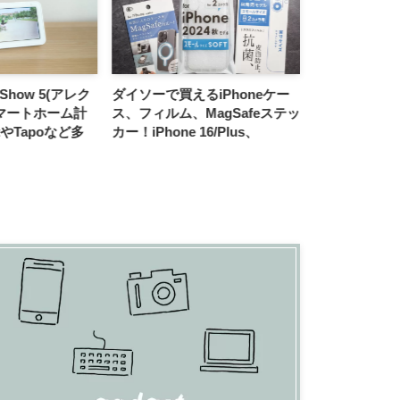
 Show 5(アレク
ダイソーで買えるiPhoneケー
【デスクツアー
マートホーム計
ス、フィルム、MagSafeステッ
メインに、ホ
otやTapoなど多
カー！iPhone 16/Plus、
たリモートワ
iPhone 16 Pro/Max対応モデル
20のアイテム