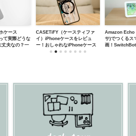
ホケース
CASETiFY（ケースティファ
Amazon Echo
ス)って実際どうな
イ）iPhoneケースをレビュ
サ)でつくるス
大丈夫なの？一
ー！おしゃれなiPhoneケース
画！SwitchB
久性も確かめて
ならCASETiFYで決まり
数紹介