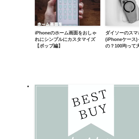
WEをレビュー！超
iPhoneのホーム画面をおしゃ
ダイソーのスマ
チ ウルトラワ
れにシンプルにカスタマイズ
(iPhoneケー
ーはリモートワ
【ポップ編】
の？100均って
！！
年間使用して耐
みた